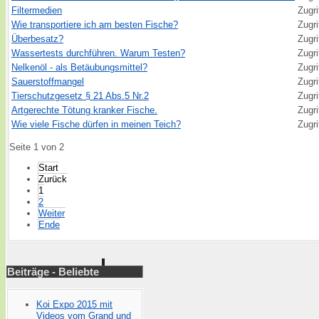
Filtermedien
Zugri
Wie transportiere ich am besten Fische?
Zugri
Überbesatz?
Zugri
Wassertests durchführen. Warum Testen?
Zugri
Nelkenöl - als Betäubungsmittel?
Zugri
Sauerstoffmangel
Zugri
Tierschutzgesetz § 21 Abs.5 Nr.2
Zugri
Artgerechte Tötung kranker Fische.
Zugri
Wie viele Fische dürfen in meinen Teich?
Zugri
Seite 1 von 2
Start
Zurück
1
2
Weiter
Ende
Beiträge - Beliebte
Koi Expo 2015 mit
Videos vom Grand und