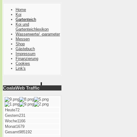
Home
Koi
Gartenteich
Koi und
Gartenteichlexikon
Wasserwerte/ -parameter
Messen
Shop
Gästebuch
Impressum
Finanzierung
Cookies
Link's
CoalaWeb Traffic
Heute
72
Gestern
231
Woche
1166
Monat
1679
Gesamt
985192