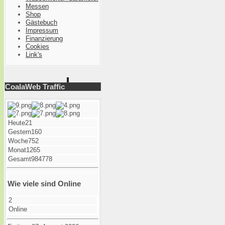
Messen
Shop
Gästebuch
Impressum
Finanzierung
Cookies
Link's
CoalaWeb Traffic
Heute
21
Gestern
160
Woche
752
Monat
1265
Gesamt
984778
Wie viele sind Online
2
Online