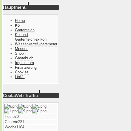
Hauptmenü
Home
Koi
Gartenteich
Koi und
Gartenteichlexikon
Wasserwerte/ -parameter
Messen
Shop
Gästebuch
Impressum
Finanzierung
Cookies
Link's
CoalaWeb Traffic
Heute
70
Gestern
231
Woche
1164