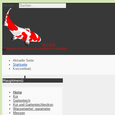
Suchen ...
NET-KOI
Webseite für Koi und Gartenteich Liebhaber
Aktuelle Seite:
Startseite
Kurzzeitbad,
Hauptmenü
Home
Koi
Gartenteich
Koi und Gartenteichlexikon
Wasserwerte/ -parameter
Messen