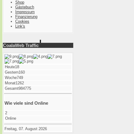
Shop
Gästebuch
Impressum
Finanzierung
Cookies
Link's
CoalaWeb Traffic
Heute
18
Gestern
160
Woche
749
Monat
1262
Gesamt
984775
Wie viele sind Online
2
Online
Freitag, 07. August 2026