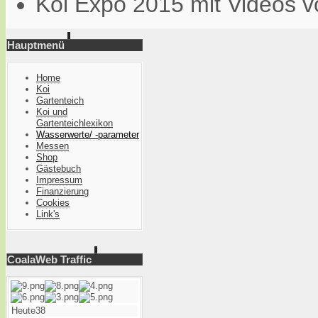
Koi Expo 2015 mit Videos
Hauptmenü
Home
Koi
Gartenteich
Koi und
Gartenteichlexikon
Wasserwerte/ -parameter
Messen
Shop
Gästebuch
Impressum
Finanzierung
Cookies
Link's
CoalaWeb Traffic
Heute
38